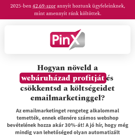
Skip
2025-ben
42,69-szor
annyit hoztunk ügyfeleinknek,
to
mint amennyit ránk költöttek.
content
Hogyan növeld a
webáruházad profitját
és
csökkentsd a költségeidet
emailmarketinggel?
Az emailmarketinget rengeteg alkalommal
temették, ennek ellenére számos webshop
bevételének hozza akár 30%-át! A jó hír, hogy még
mindig van lehetőséged olyan automatizált