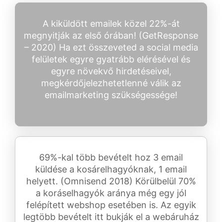
A kiküldött emailek közel 22%-át
megnyitják az első órában! (GetResponse
– 2020) Ha ezt összeveted a social media
felületek egyre gyatrább elérésével és
egyre növekvő hirdetéseivel,
megkérdőjelezhetetlenné válik az
emailmarketing szükségessége!
69%-kal több bevételt hoz 3 email
küldése a kosárelhagyóknak, 1 email
helyett. (Omnisend 2018) Körülbelül 70%
a koráselhagyók aránya még egy jól
felépített webshop esetében is. Az egyik
legtöbb bevételt itt bukják el a webáruház