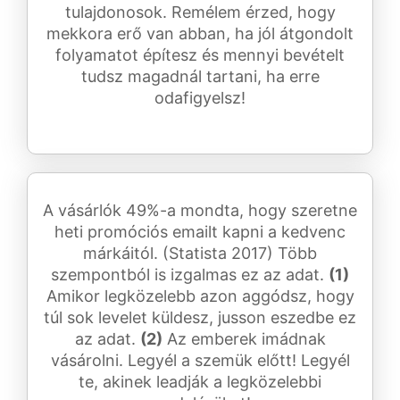
tulajdonosok. Remélem érzed, hogy
mekkora erő van abban, ha jól átgondolt
folyamatot építesz és mennyi bevételt
tudsz magadnál tartani, ha erre
odafigyelsz!
A vásárlók 49%-a mondta, hogy szeretne
heti promóciós emailt kapni a kedvenc
márkáitól. (Statista 2017) Több
szempontból is izgalmas ez az adat.
(1)
Amikor legközelebb azon aggódsz, hogy
túl sok levelet küldesz, jusson eszedbe ez
az adat.
(2)
Az emberek imádnak
vásárolni. Legyél a szemük előtt! Legyél
te, akinek leadják a legközelebbi