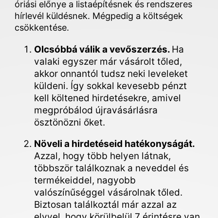
óriási előnye a listaépítésnek és rendszeres
hírlevél küldésnek. Mégpedig a költségek
csökkentése.
Olcsóbbá válik a vevőszerzés.
Ha
valaki egyszer már vásárolt tőled,
akkor onnantól tudsz neki leveleket
küldeni. Így sokkal kevesebb pénzt
kell költened hirdetésekre, amivel
megpróbálod újravásárlásra
ösztönözni őket.
Növeli a hirdetéseid hatékonyságát.
Azzal, hogy több helyen látnak,
többször találkoznak a neveddel és
termékeiddel, nagyobb
valószínűséggel vásárolnak tőled.
Biztosan találkoztál már azzal az
elvvel, hogy körülbelül 7 érintésre van