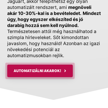
Jaguárt, akkor felépíthetsz egy olyan
automatizált rendszert, ami
megnöveli
akár 10-30%-kal is a bevételedet.
Mindezt
úgy, hogy egyszer elkészíted és jó
darabig hozzá sem kell nyúlnod.
Természetesen attól még használhatod a
szimpla hírleveleket. Sőt kimondottan
javaslom, hogy használd! Azonban az igazi
növekedési potenciál az
automatizmusokban rejlik.
AUTOMATIZÁLNI AKAROK!