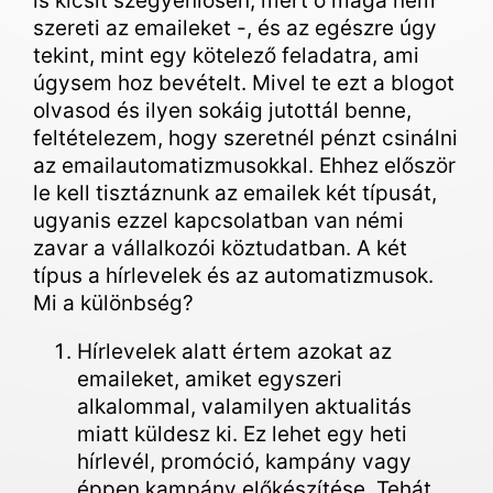
is kicsit szégyenlősen, mert ő maga nem
szereti az emaileket -, és az egészre úgy
tekint, mint egy kötelező feladatra, ami
úgysem hoz bevételt. Mivel te ezt a blogot
olvasod és ilyen sokáig jutottál benne,
feltételezem, hogy szeretnél pénzt csinálni
az emailautomatizmusokkal. Ehhez először
le kell tisztáznunk az emailek két típusát,
ugyanis ezzel kapcsolatban van némi
zavar a vállalkozói köztudatban. A két
típus a hírlevelek és az automatizmusok.
Mi a különbség?
Hírlevelek alatt értem azokat az
emaileket, amiket egyszeri
alkalommal, valamilyen aktualitás
miatt küldesz ki. Ez lehet egy heti
hírlevél, promóció, kampány vagy
éppen kampány előkészítése. Tehát