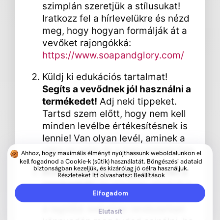
szimplán szeretjük a stílusukat!
Iratkozz fel a hírlevelükre és nézd
meg, hogy hogyan formálják át a
vevőket rajongókká:
https://www.soapandglory.com/
Küldj ki edukációs tartalmat!
Segíts a vevődnek jól használni a
termékedet!
Adj neki tippeket.
Tartsd szem előtt, hogy nem kell
minden levélbe értékesítésnek is
lennie! Van olyan levél, aminek a
célja az adás és a kapcsolatépítés.
Ahhoz, hogy maximális élményt nyújthassunk weboldalunkon el
kell fogadnod a Cookie-k (sütik) használatát. Böngészési adataid
biztonságban kezeljük, és kizárólag jó célra használjuk.
Biztosítsd őket, hogy úton van a
Részleteket itt olvashatsz:
Beállítások
csomagjuk!
Ha egyszer elindult a
Elfogadom
csomag, küldj egy emailt róla! Ezt
a legtöbb webshop rendszerben
Elutasít