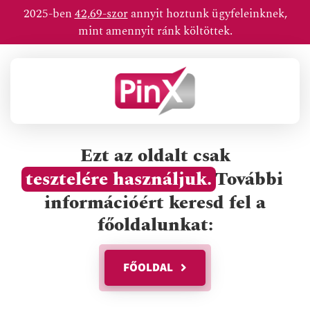
Skip
2025-ben
42,69-szor
annyit hoztunk ügyfeleinknek,
to
mint amennyit ránk költöttek.
content
Ezt az oldalt csak
tesztelére használjuk.
További
információért keresd fel a
főoldalunkat:
FŐOLDAL