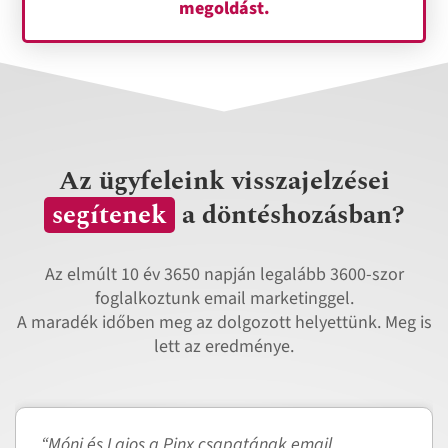
megoldást.
Az ügyfeleink visszajelzései
segítenek
a döntéshozásban?
Az elmúlt 10 év 3650 napján legalább 3600-szor
foglalkoztunk email marketinggel.
A maradék időben meg az dolgozott helyettünk. Meg is
lett az eredménye.
“Móni és Lajos a Pinx csapatának email