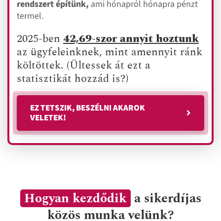
rendszert építünk,
ami hónapról hónapra pénzt
termel.
2025-ben
42,69-szor annyit hoztunk
az ügyfeleinknek, mint amennyit ránk
költöttek. (Ültessek át ezt a
statisztikát hozzád is?)
EZ TETSZIK, BESZÉLNI AKAROK
VELETEK!
Hogyan kezdődik
a sikerdíjas
közös munka velünk?