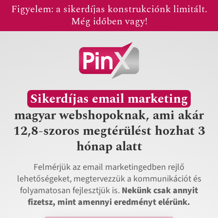
Skip
Figyelem: a sikerdíjas konstrukciónk limitált.
to
Még időben vagy!
content
Sikerdíjas email marketing
magyar webshopoknak, ami akár
12,8-szoros megtérülést hozhat 3
hónap alatt
Felmérjük
az email marketingedben rejlő
lehetőségeket,
megtervezzük
a kommunikációt és
f
olyamatosan fejlesztjük
is.
Nekünk
csak annyit
fizetsz, mint amennyi eredményt elérünk.