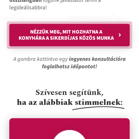
összhangban
fogunk javaslatot tenni a
legideálisabbra!
NÉZZÜK MEG, MIT HOZHATNA A
KONYHÁRA A SIKERDÍJAS KÖZÖS MUNKA
A gombra kattintva egy
ingyenes konzultációra
foglalhatsz időpontot!
Szívesen segítünk,
ha az alábbiak
stimmelnek: