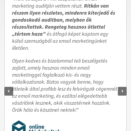
marketing auditján vettem részt.
Ritkán van
részem ilyen részletes, mindenre kiterjedő és
gondoskodó auditban, melyben ők
részesítettek. Rengeteg hasznos ötlettel
„tértem haza”
és átfogó képet kaptam egy
külső szemszögből az email marketingünket
illetően.
Olyan kedves és bizalommal teli beszélgetés
zajlott, amely hasznos minden email
marketinggel foglalkozó kis- és nagy
vállalkozásnak. Biztos vagyok benne, hogy
ötleteik által profibb lesz és felvirágzik cégemnél
az email marketing, és ezáltal elégedettebb
vásárlóink lesznek, akik visszatérnek hozzánk.
Örök hála és köszönet nektek!”